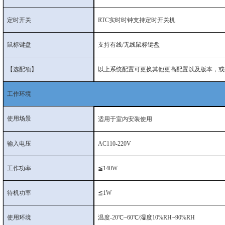
定时开关
RTC实时时钟支持定时开关机
鼠标键盘
支持有线/无线鼠标键盘
【选配项】
以上系统配置可更换其他更高配置以及版本，或换成
工作环境
使用场景
适用于室内安装使用
输入电压
AC110-220V
工作功率
≦140W
待机功率
≦1W
使用环境
温度‐20℃~60℃/湿度10%RH~90%RH