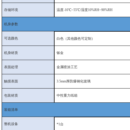
存储环境
温度‐10℃~55℃/湿度10%RH~90%RH
机身参数
可选颜色
白色（其他颜色可定制）
机身材质
钣金
表面处理
金属喷涂工艺
触摸表面
3.5mm厚防爆钢化玻璃
包装材质
中性重力纸箱
装箱清单
整机设备
*1台